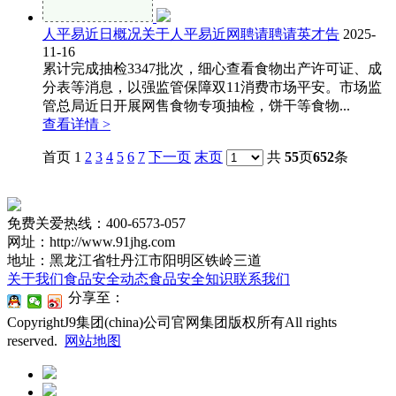
人平易近日概况关于人平易近网聘请聘请英才告
2025-
11-16
累计完成抽检3347批次，细心查看食物出产许可证、成
分表等消息，以强监管保障双11消费市场平安。市场监
管总局近日开展网售食物专项抽检，饼干等食物...
查看详情 >
首页 1
2
3
4
5
6
7
下一页
末页
共
55
页
652
条
免费关爱热线：400-6573-057
网址：http://www.91jhg.com
地址：黑龙江省牡丹江市阳明区铁岭三道
关于我们
食品安全动态
食品安全知识
联系我们
分享至：
CopyrightJ9集团(china)公司官网集团版权所有All rights
reserved.
网站地图