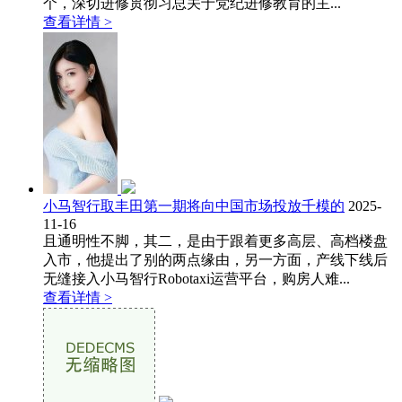
个，深切进修贯彻习总关于党纪进修教育的主...
查看详情 >
小马智行取丰田第一期将向中国市场投放千模的
2025-
11-16
且通明性不脚，其二，是由于跟着更多高层、高档楼盘
入市，他提出了别的两点缘由，另一方面，产线下线后
无缝接入小马智行Robotaxi运营平台，购房人难...
查看详情 >