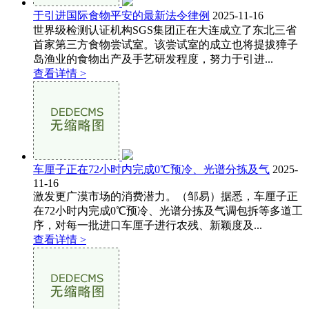
于引进国际食物平安的最新法令律例
2025-11-16
世界级检测认证机构SGS集团正在大连成立了东北三省
首家第三方食物尝试室。该尝试室的成立也将提拔獐子
岛渔业的食物出产及手艺研发程度，努力于引进...
查看详情 >
车厘子正在72小时内完成0℃预冷、光谱分拣及气
2025-
11-16
激发更广漠市场的消费潜力。（邹易）据悉，车厘子正
在72小时内完成0℃预冷、光谱分拣及气调包拆等多道工
序，对每一批进口车厘子进行农残、新颖度及...
查看详情 >