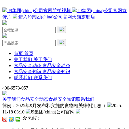
J9集团(china)公司官网航拍视频
J9集团(china)公司官网宣
传片
进入J9集团(china)公司官网天猫旗舰店
首页
首页
关于我们
关于我们
食品安全动态
食品安全动态
食品安全知识
食品安全知识
联系我们
联系我们
400-6573-057
关于我们
食品安全动态
食品安全知识
联系我们
律例：2025年9月发布和实施的食物相关律例汇总（
2025-
11-18 03:10
J9集团(china)公司官网
分享到：