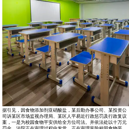
据引见，因食物添加剂亚硝酸盐，某后勤办事公司、某投资公
司诉某区市场监视办理局、某区人平易近行政惩罚及行政复议
案，一是为校园食物平安供给全方位司法。并依法处以十万元
罚金，法院正在审理过程中发觉，正在审理风险校园食物平