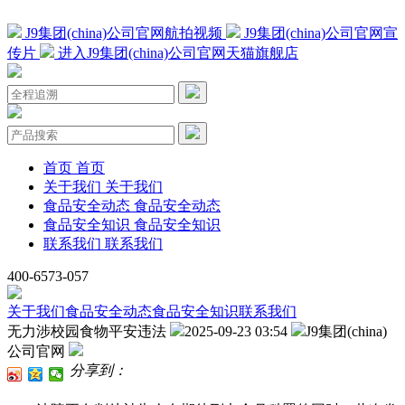
J9集团(china)公司官网航拍视频
J9集团(china)公司官网宣
传片
进入J9集团(china)公司官网天猫旗舰店
首页
首页
关于我们
关于我们
食品安全动态
食品安全动态
食品安全知识
食品安全知识
联系我们
联系我们
400-6573-057
关于我们
食品安全动态
食品安全知识
联系我们
无力涉校园食物平安违法
2025-09-23 03:54
J9集团(china)
公司官网
分享到：