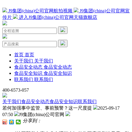
J9集团(china)公司官网航拍视频
J9集团(china)公司官网宣
传片
进入J9集团(china)公司官网天猫旗舰店
首页
首页
关于我们
关于我们
食品安全动态
食品安全动态
食品安全知识
食品安全知识
联系我们
联系我们
400-6573-057
关于我们
食品安全动态
食品安全知识
联系我们
若何加强事中监管、事前预警？这一尺度提
2025-09-17
07:50
J9集团(china)公司官网
分享到：