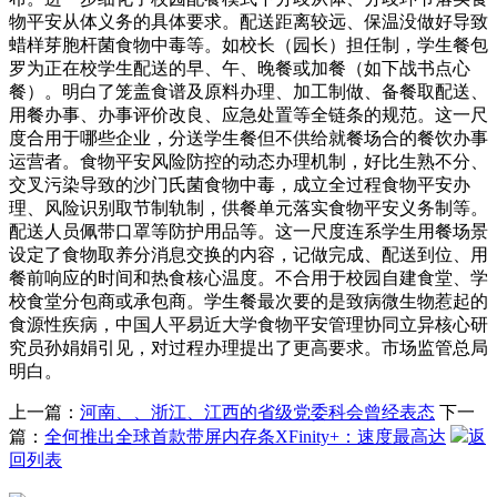
物平安从体义务的具体要求。配送距离较远、保温没做好导致
蜡样芽胞杆菌食物中毒等。如校长（园长）担任制，学生餐包
罗为正在校学生配送的早、午、晚餐或加餐（如下战书点心
餐）。明白了笼盖食谱及原料办理、加工制做、备餐取配送、
用餐办事、办事评价改良、应急处置等全链条的规范。这一尺
度合用于哪些企业，分送学生餐但不供给就餐场合的餐饮办事
运营者。食物平安风险防控的动态办理机制，好比生熟不分、
交叉污染导致的沙门氏菌食物中毒，成立全过程食物平安办
理、风险识别取节制轨制，供餐单元落实食物平安义务制等。
配送人员佩带口罩等防护用品等。这一尺度连系学生用餐场景
设定了食物取养分消息交换的内容，记做完成、配送到位、用
餐前响应的时间和热食核心温度。不合用于校园自建食堂、学
校食堂分包商或承包商。学生餐最次要的是致病微生物惹起的
食源性疾病，中国人平易近大学食物平安管理协同立异核心研
究员孙娟娟引见，对过程办理提出了更高要求。市场监管总局
明白。
上一篇：
河南、、浙江、江西的省级党委科会曾经表态
下一
篇：
全何推出全球首款带屏内存条XFinity+：速度最高达
返
回列表